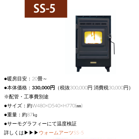
●暖房目安：20畳～
●本体価格：
330,000円
（税抜300,000円 消費税30,000円）
※配管・工事費別途
●サイズ：約W480×D540×H770(㎜)
●重量：約87㎏
●サーモグラフィーにて温度検証
詳しくは▶▶▶
ウォームアーツSS-5