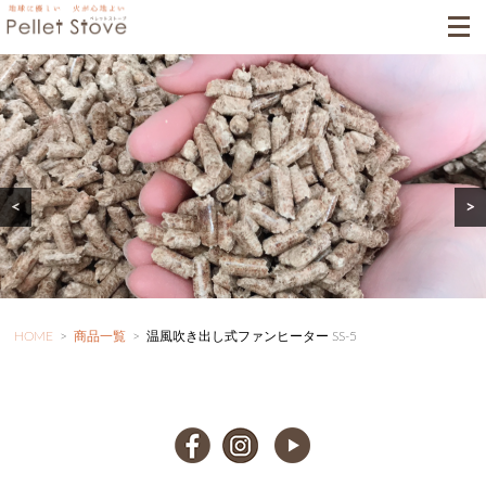
<
>
HOME
>
商品一覧
>
温風吹き出し式ファンヒーター SS-5