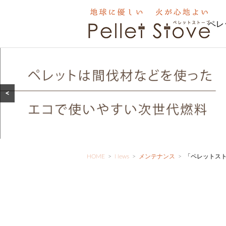
ペレ
<
HOME
>
News
>
メンテナンス
>
「ペレットス