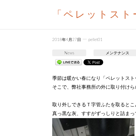
「ペレットスト
ー
2018年4月27日
pellet01
News
メンテナンス
季節は暖かい春になり「ペレットスト
そこで、弊社事務所の外に取り付けら
取り外しできるＴ字管ふたを取るとこん
真っ黒な灰、すすがずっしりと詰まっ