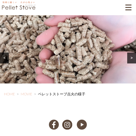
<
>
HOME
>
MOVIE
>
ペレットストーブ点火の様子