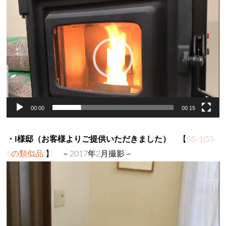
動
画
プ
レ
ー
ヤ
ー
00:00
00:15
・I様邸（お客様よりご提供いただきました）
【
SS-1(SS-
5の類似品)
】 －2017年2月撮影－
動
画
プ
レ