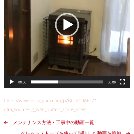
ー
ヤ
ー
00:00
00:09
https://www.instagram.com/p/Bbjbf0rl6FT/?
utm_source=ig_web_button_share_sheet
メンテナンス方法・工事中の動画一覧
ペレットストーブを使って調理した動画を追加