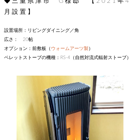
◆三重県津市 G様邸 【2021年4
月設置】
設置場所：リビングダイニング／角
広さ： 20帖
オプション：前敷板（
ウォームアーツ製
）
ペレットストーブの機種：RS-4（自然対流式輻射ストーブ）