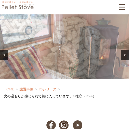
<
>
HOME
>
設置事例
>
RSシリーズ
>
火の温もりが感じられて気に入っています。G様邸（RS-4）