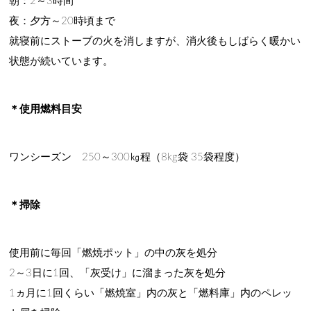
朝：2～3時間
夜：夕方～20時頃まで
就寝前にストーブの火を消しますが、消火後もしばらく暖かい
状態が続いています。
＊使用燃料目安
ワンシーズン 250～300㎏程（8kg袋 35袋程度）
＊掃除
使用前に毎回「燃焼ポット」の中の灰を処分
2～3日に1回、「灰受け」に溜まった灰を処分
1ヵ月に1回くらい「燃焼室」内の灰と「燃料庫」内のペレッ