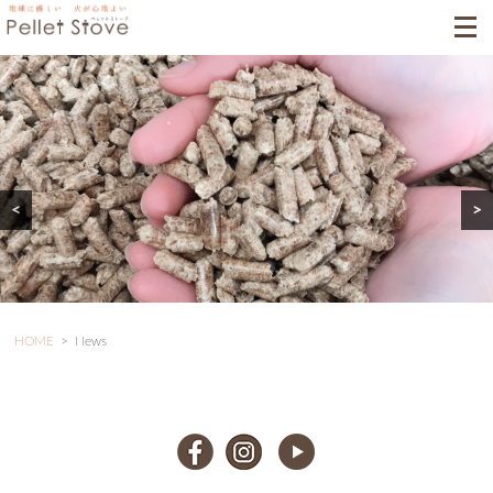
<
>
HOME
>
News