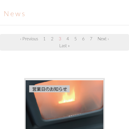
News
‹ Previous
1
2
3
4
5
6
7
Next ›
Last »